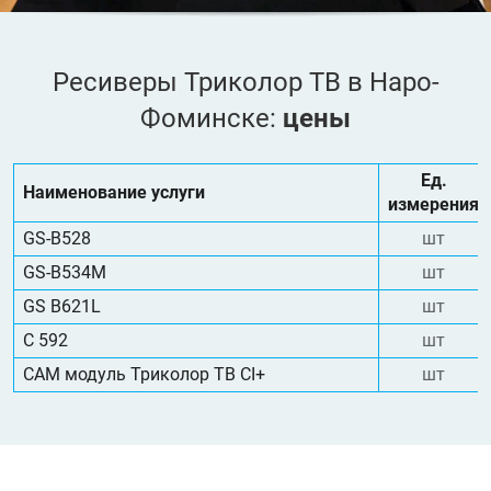
Ресиверы Триколор ТВ в Наро-
Фоминске:
цены
Ед.
Наименование услуги
измерения
GS-B528
шт
GS-B534M
шт
GS B621L
шт
С 592
шт
CAM модуль Триколор ТВ CI+
шт