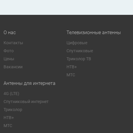
О нас
Телевизионные антенны
Контакты
Цифровые
Фото
Спутниковые
Цены
Триколор ТВ
Вакансии
НТВ+
МТС
Антенны для интернета
4G (LTE)
Спутниковый интернет
Триколор
НТВ+
МТС