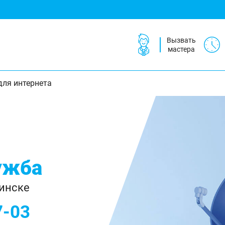
Вызвать
мастера
для интернета
ужба
инске
7-03