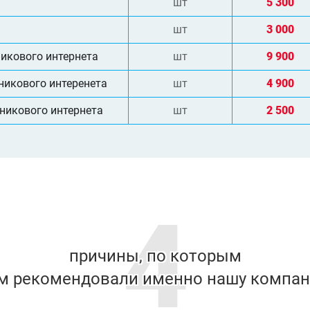
шт
5 300
шт
3 000
икового интернета
шт
9 900
никового интеренета
шт
4 900
никового интернета
шт
2 500
4
причины, по которым
м рекомендовали именно нашу компа