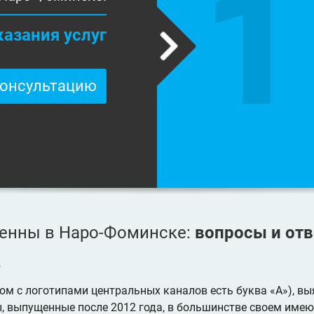
1
казания услуг
консультацию
енны в Наро-Фоминске:
вопросы и от
?
дом с логотипами центральных каналов есть буква «А»), в
, выпущенные после 2012 года, в большинстве своем имею