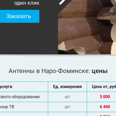
один клик
Заказать
Антенны в Наро-Фоминске:
цены
услуги
Ед. измерения
Цена от, руб
ового оборудования
шт
3 000
олор ТВ
шт
6 490