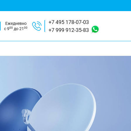
+7 495 178-07-03
Ежедневно
00
00
с 9
до 21
+7 999 912-35-83